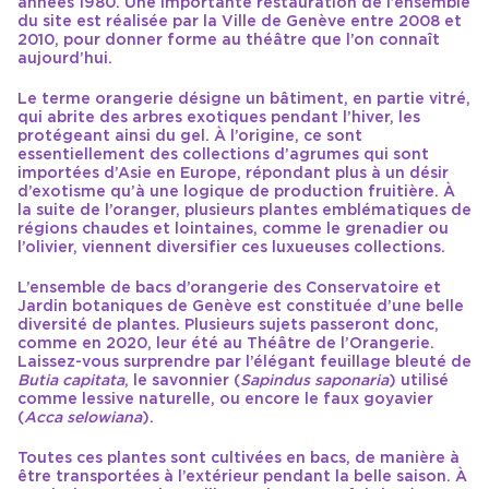
années 1980. Une importante restauration de l’ensemble
du site est réalisée par la Ville de Genève entre 2008 et
2010, pour donner forme au théâtre que l’on connaît
aujourd’hui.
Le terme orangerie désigne un bâtiment, en partie vitré,
qui abrite des arbres exotiques pendant l’hiver, les
protégeant ainsi du gel. À l’origine, ce sont
essentiellement des collections d’agrumes qui sont
importées d’Asie en Europe, répondant plus à un désir
d’exotisme qu’à une logique de production fruitière. À
la suite de l’oranger, plusieurs plantes emblématiques de
régions chaudes et lointaines, comme le grenadier ou
l’olivier, viennent diversifier ces luxueuses collections.
L’ensemble de bacs d’orangerie des Conservatoire et
Jardin botaniques de Genève est constituée d’une belle
diversité de plantes. Plusieurs sujets passeront donc,
comme en 2020, leur été au Théâtre de l’Orangerie.
Laissez-vous surprendre par l’élégant feuillage bleuté de
Butia capitata
, le savonnier (
Sapindus saponaria
) utilisé
comme lessive naturelle, ou encore le faux goyavier
(
Acca selowiana
).
Toutes ces plantes sont cultivées en bacs, de manière à
être transportées à l’extérieur pendant la belle saison. À