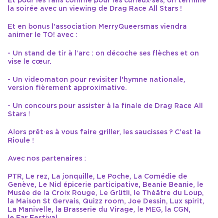
Et pour les fans comme pour les curieux·ses, on termine
la soirée avec un viewing de Drag Race All Stars !
Et en bonus l'association MerryQueersmas viendra
animer le TO! avec :
- Un stand de tir à l'arc : on décoche ses flèches et on
vise le cœur.
- Un videomaton pour revisiter l'hymne nationale,
version fièrement approximative.
- Un concours pour assister à la finale de Drag Race All
Stars !
Alors prêt·es à vous faire griller, les saucisses ? C'est la
Rioule !
Avec nos partenaires :
PTR, Le rez, La jonquille, Le Poche, La Comédie de
Genève, Le Nid épicerie participative, Beanie Beanie, le
Musée de la Croix Rouge, Le Grütli, le Théâtre du Loup,
la Maison St Gervais, Quizz room, Joe Dessin, Lux spirit,
La Manivelle, la Brasserie du Virage, le MEG, la CGN,