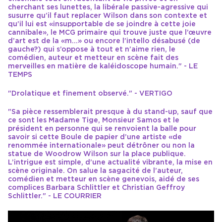
cherchant ses lunettes, la libérale passive-agressive qui
susurre qu’il faut replacer Wilson dans son contexte et
qu’il lui est «insupportable de se joindre à cette joie
cannibale», le MCG primaire qui trouve juste que l’œuvre
d’art est de la «m…» ou encore l’intello désabusé (de
gauche?) qui s’oppose à tout et n’aime rien, le
comédien, auteur et metteur en scène fait des
merveilles en matière de kaléidoscope humain." - LE
TEMPS
"Drolatique et finement observé." - VERTIGO
"Sa pièce ressemblerait presque à du stand-up, sauf que
ce sont les Madame Tige, Monsieur Samos et le
président en personne qui se renvoient la balle pour
savoir si cette Boule de papier d’une artiste «de
renommée internationale» peut détrôner ou non la
statue de Woodrow Wilson sur la place publique.
L’intrigue est simple, d’une actualité vibrante, la mise en
scène originale. On salue la sagacité de l’auteur,
comédien et metteur en scène genevois, aidé de ses
complices Barbara Schlittler et Christian Geffroy
Schlittler." - LE COURRIER