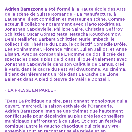
Adrien Barazzone
a été formé à la Haute école des Arts
de la scène de Suisse Romande – La Manufacture, à
Lausanne. Il est comédien et metteur en scène. Comme
acteur, il collabore notamment avec Tiago Rodrigues,
Jonathan Capdevielle, Philippe Saire, Christian Geffroy
Schlittler, Oscar Gómez Mata, Natacha Koutchoumov,
Denis Maillefer, Barbara Schlittler, Muriel Imbach, le
collectif du Théâtre du Loup, le collectif Comédie Drôle,
Léa Pohlhammer, Florence Minder, Julien Jaillot, et Anne
Bisang. Avec sa compagnie L’Homme de dos, il crée des
spectacles depuis plus de dix ans. Il joue également avec
Jonathan Capdevielle dans son Caligula de Camus, créé
à Paris, dans le cadre du Festival d’Automne. Au cinéma,
il tient dernièrement un rôle dans La Cache de Lionel
Baier et dans À pied d’œuvre de Valérie Donzelli.
- LA PRESSE EN PARLE -
"Dans La Politique du pire, passionnant monologue qui a
ouvert, mercredi, la saison estivale de l’Orangerie,
Adrien Barazzone imagine une thématique hautement
conflictuelle pour dépeindre au plus près les conseillers
municipaux s’affrontant à ce sujet. Et c’est un festival
comique! Entre la gaucho chaotique qui crie au vivre-
ensemble tout en racontant sa vie privée et en